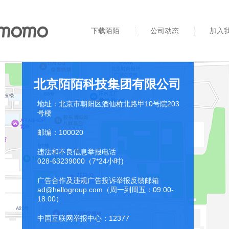
下载陌陌
公司动态
加入
北京陌陌科技集团有限公司
地址：北京市朝阳区酒仙桥北路甲10号院203
号楼
邮编：100020
违法和不良信息举报电话
028-63239000（7*24小时)
广告合作及违规广告投诉举报反馈邮箱
ad@hellogroup.com（周一到周五：09:00-
18:00）
中国互联网举报中心：12377