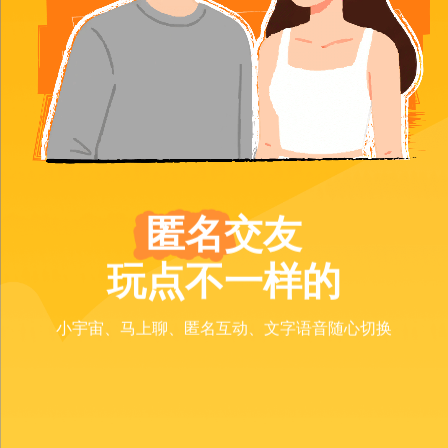
匿名交友
玩点不⼀样的
⼩宇宙、⻢上聊、匿名互动、⽂字语⾳随⼼切换